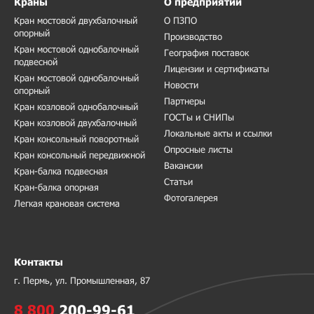
Краны
О предприятии
Кран мостовой двухбалочный
О ПЗПО
опорный
Производство
Кран мостовой однобалочный
География поставок
подвесной
Лицензии и сертификаты
Кран мостовой однобалочный
Новости
опорный
Партнеры
Кран козловой однобалочный
ГОСТы и СНИПы
Кран козловой двухбалочный
Локальные акты и ссылки
Кран консольный поворотный
Опросные листы
Кран консольный передвижной
Вакансии
Кран-балка подвесная
Статьи
Кран-балка опорная
Фотогалерея
Легкая крановая система
Контакты
г. Пермь, ул. Промышленная, 87
8 800
200-99-61