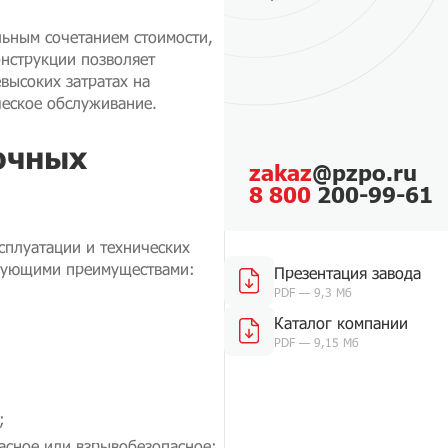
ьным сочетанием стоимости,
онструкции позволяет
высоких затратах на
ческое обслуживание.
очных
zakaz
@pzpo.ru
8 800
200-99-61
сплуатации и технических
едующими преимуществами:
Презентация завода
PDF — 9,3 Мб
Каталог компании
PDF — 9,15 Мб
;
сное или взрывобезопасное;