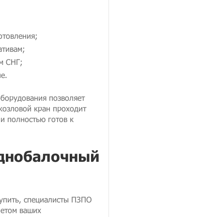
отовления;
ативам;
м СНГ;
е.
оборудования позволяет
козловой кран проходит
и полностью готов к
однобалочный
упить, специалисты ПЗПО
четом ваших