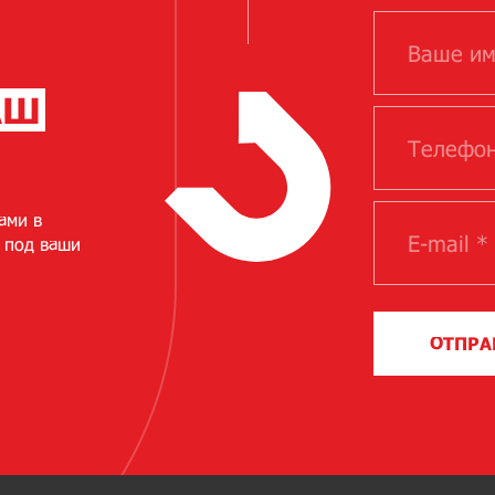
АШ
ами в
 под ваши
ОТПРА