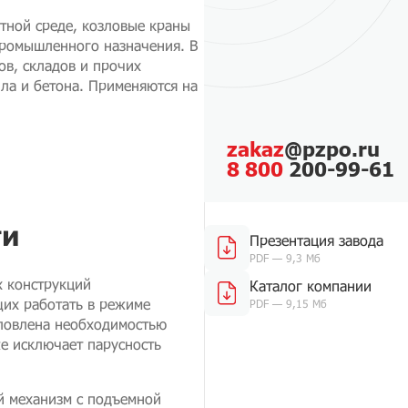
тной среде, козловые краны
промышленного назначения. В
ов, складов и прочих
лла и бетона. Применяются на
zakaz
@pzpo.ru
8 800
200-99-61
ти
Презентация завода
PDF — 9,3 Мб
х конструкций
Каталог компании
их работать в режиме
PDF — 9,15 Мб
словлена необходимостью
же исключает парусность
й механизм с подъемной