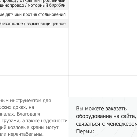
опровод / открытый троллейный
шинопровод / моторный барабан
ие датчики против столкновения
безопасное / взрывозащищенное
мным инструментом для
ских доках, на
Вы можете заказать
налах. Благодаря
оборудование на сайте,
грузами, а также надежности
связаться с менеджеро
ций козловые краны могут
Перми:
или нерентабельны.