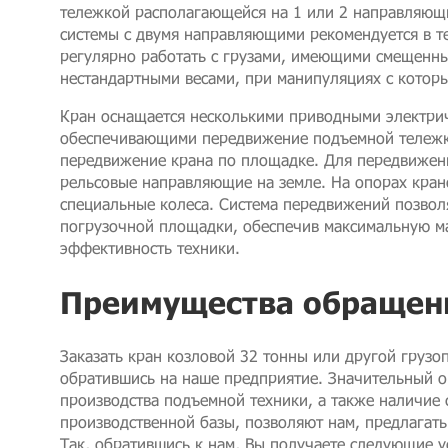
тележкой располагающейся на 1 или 2 направляющи
системы с двумя направляющими рекомендуется в те
регулярно работать с грузами, имеющими смещенны
нестандартными весами, при манипуляциях с которы
Кран оснащается несколькими приводными электри
обеспечивающими передвижение подъемной тележки
передвижение крана по площадке. Для передвижен
рельсовые направляющие на земле. На опорах кран
специальные колеса. Система передвижений позволя
погрузочной площадки, обеспечив максимальную м
эффективность техники.
Преимущества обращени
Заказать кран козловой 32 тонны или другой груз
обратившись на наше предприятие. Значительный о
производства подъемной техники, а также наличие
производственной базы, позволяют нам, предлагат
Так, обратившись к нам, Вы получаете следующие у