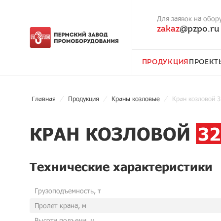
Для заявок на обор
zakaz
@pzpo.ru
ПРОДУКЦИЯ
ПРОЕКТ
Главная
Продукция
Краны козловые
Кран козловой 3
КРАН КОЗЛОВОЙ
3
Технические характеристики
Грузоподъемность, т
Пролет крана, м
Высота подъема, м