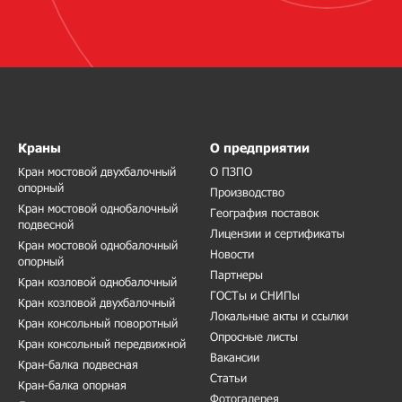
Краны
О предприятии
Кран мостовой двухбалочный
О ПЗПО
опорный
Производство
Кран мостовой однобалочный
География поставок
подвесной
Лицензии и сертификаты
Кран мостовой однобалочный
Новости
опорный
Партнеры
Кран козловой однобалочный
ГОСТы и СНИПы
Кран козловой двухбалочный
Локальные акты и ссылки
Кран консольный поворотный
Опросные листы
Кран консольный передвижной
Вакансии
Кран-балка подвесная
Статьи
Кран-балка опорная
Фотогалерея