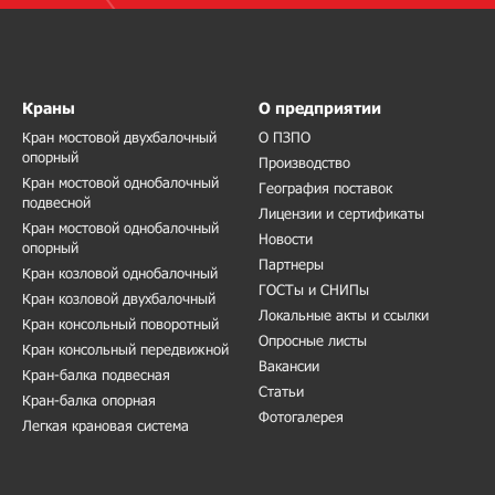
Краны
О предприятии
Кран мостовой двухбалочный
О ПЗПО
опорный
Производство
Кран мостовой однобалочный
География поставок
подвесной
Лицензии и сертификаты
Кран мостовой однобалочный
Новости
опорный
Партнеры
Кран козловой однобалочный
ГОСТы и СНИПы
Кран козловой двухбалочный
Локальные акты и ссылки
Кран консольный поворотный
Опросные листы
Кран консольный передвижной
Вакансии
Кран-балка подвесная
Статьи
Кран-балка опорная
Фотогалерея
Легкая крановая система