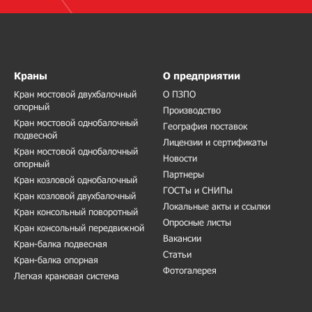
Краны
О предприятии
Кран мостовой двухбалочный
О ПЗПО
опорный
Производство
Кран мостовой однобалочный
География поставок
подвесной
Лицензии и сертификаты
Кран мостовой однобалочный
Новости
опорный
Партнеры
Кран козловой однобалочный
ГОСТы и СНИПы
Кран козловой двухбалочный
Локальные акты и ссылки
Кран консольный поворотный
Опросные листы
Кран консольный передвижной
Вакансии
Кран-балка подвесная
Статьи
Кран-балка опорная
Фотогалерея
Легкая крановая система