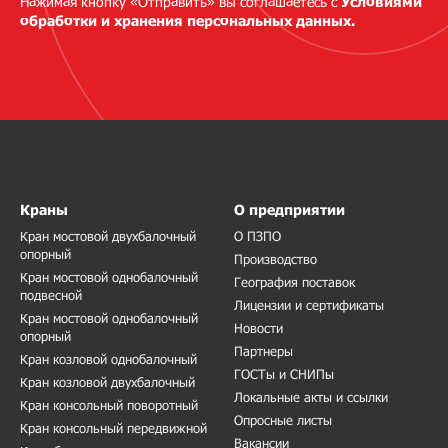
Нажимая кнопку «Отправить» вы соглашаетесь с
Условиями
обработки и хранения персональных данных.
Краны
О предприятии
Кран мостовой двухбалочный
О ПЗПО
опорный
Производство
Кран мостовой однобалочный
География поставок
подвесной
Лицензии и сертификаты
Кран мостовой однобалочный
Новости
опорный
Партнеры
Кран козловой однобалочный
ГОСТы и СНИПы
Кран козловой двухбалочный
Локальные акты и ссылки
Кран консольный поворотный
Опросные листы
Кран консольный передвижной
Вакансии