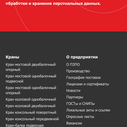
обработки и хранения персональных данных.
Краны
О предприятии
Кран мостовой двухбалочный
О ПЗПО
опорный
Производство
Кран мостовой однобалочный
География поставок
подвесной
Лицензии и сертификаты
Кран мостовой однобалочный
Новости
опорный
Партнеры
Кран козловой однобалочный
ГОСТы и СНИПы
Кран козловой двухбалочный
Локальные акты и ссылки
Кран консольный поворотный
Опросные листы
Кран консольный передвижной
Вакансии
Кран-балка подвесная