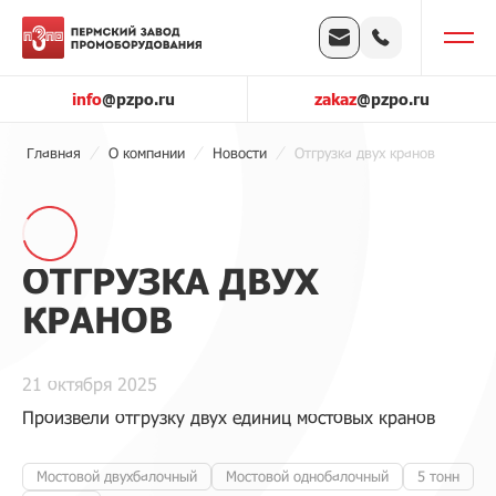
info
@pzpo.ru
zakaz
@pzpo.ru
Главная
О компании
Новости
Отгрузка двух кранов
ОТГРУЗКА ДВУХ
КРАНОВ
21 октября 2025
Произвели отгрузку двух единиц мостовых кранов
Мостовой двухбалочный
Мостовой однобалочный
5 тонн