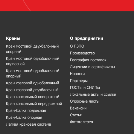
Краны
О предприятии
Кран мостовой двухбалочный
О ПЗПО
опорный
Производство
Кран мостовой однобалочный
География поставок
подвесной
Лицензии и сертификаты
Кран мостовой однобалочный
Новости
опорный
Партнеры
Кран козловой однобалочный
ГОСТы и СНИПы
Кран козловой двухбалочный
Локальные акты и ссылки
Кран консольный поворотный
Опросные листы
Кран консольный передвижной
Вакансии
Кран-балка подвесная
Статьи
Кран-балка опорная
Фотогалерея
Легкая крановая система